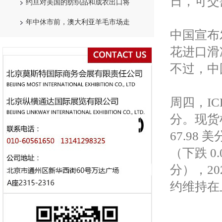
日，可交割
约旦对美国的纺织品和成衣出口将
年中休市前，澳大利亚羊毛市场走
中国宣布
花进口滑
不过，中
周四，ICE
分。现货棉
67.98 
（下跌 0.
分），20
约维持在