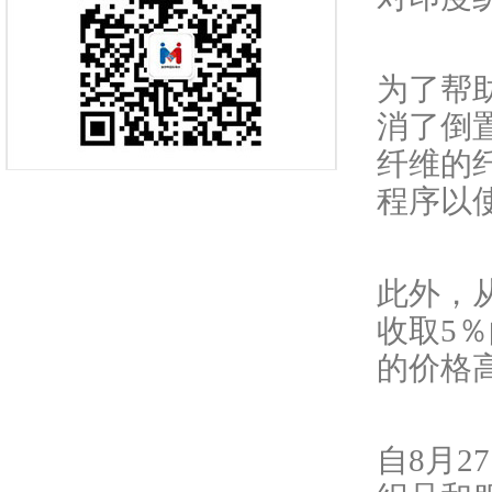
为了帮
消了倒
纤维的
程序以
此外，
收取5
的价格高
自
8月