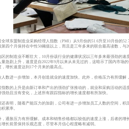
普全球东盟制造业采购经理人指数（
PMI）从9月份的51.6升至10月份
续第四个月保持在中性50阈值以上，而且是三年多来的联合最高读数，与20
地区的制造业不断壮大，
10月份该行业的健康状况以三年多来最强劲的速
入量急剧上升，速度是自2022年9月以来从未见过的，这暗示了国内市场
度，增长速度达到17个月来的最高点。
业人数进一步增加，本月创造就业的速度加快。此外，价格压力有所缓解
普指数的上升是由新订单和产出的强劲扩张推动的，就业和采购活动的适
持强劲且没有变化，上述所有跟踪指标的增长速度都有所加快。
据还表明，随着产能压力的加剧，公司有进一步增加员工人数的空间，积
的积累率。
外，通胀压力有所缓解。成本和销售价格都以较低的速度上涨，后者的增
出增长前景保持乐观态度，尽管本月信心程度略有减弱。