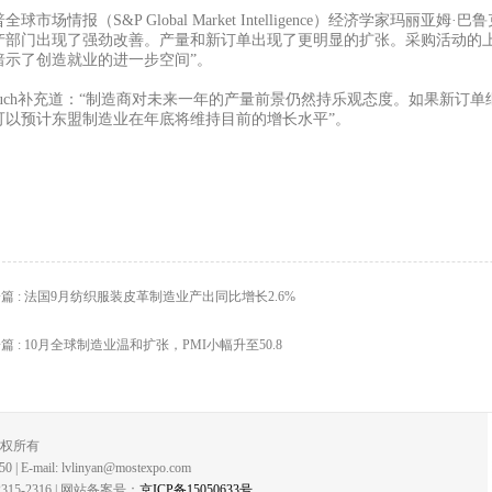
普全球市场情报（
S&P Global Market Intelligence）经济学家玛丽
产部门出现了强劲改善。产量和新订单出现了更明显的扩张。采购活动的
暗示了创造就业的进一步空间”。
aluch补充道：“制造商对未来一年的产量前景仍然持乐观态度。如果新
可以预计东盟制造业在年底将维持目前的增长水平”。
篇 : 法国9月纺织服装皮革制造业产出同比增长2.6%
篇 : 10月全球制造业温和扩张，PMI小幅升至50.8
版权所有
 E-mail: lvlinyan@mostexpo.com
-2316 | 网站备案号：
京ICP备15050633号