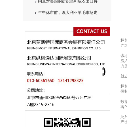
约旦对美国的纺织品和成衣出口将
年中休市前，澳大利亚羊毛市场走
标
连
该
流
力
就
标
保
数
著
此
产