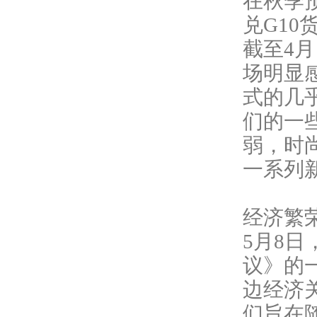
在秋季
兑
G1
截至4
场明显
式的几
们的一
弱，时
一系列
经济繁
5月8日
议》的
边经济
们旨在