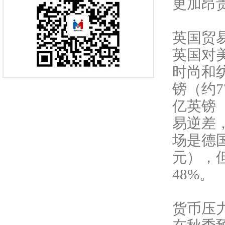
更加昂
英国贸
英国对
时尚和
镑（约7
亿英镑
易逆差
场是德国
元），
48%。
货币压