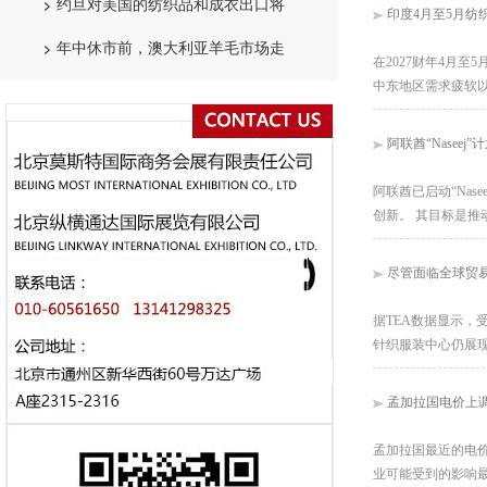
约旦对美国的纺织品和成衣出口将
印度4月至5月纺织
年中休市前，澳大利亚羊毛市场走
在2027财年4月至
中东地区需求疲软
阿联酋“Nasee
阿联酋已启动“Na
创新。 其目标是
尽管面临全球贸
据TEA数据显示，受
针织服装中心仍展
孟加拉国电价上
孟加拉国最近的电
业可能受到的影响