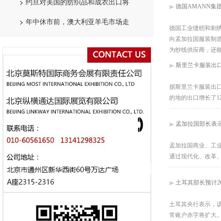
约旦对美国的纺织品和成衣出口将
德国AMANN集
年中休市前，澳大利亚羊毛市场走
德国工业缝纫和刺绣
向孟加拉国服装制造
为纱线供应商，还
斯里兰卡服装出口
据斯里兰卡服装出口商
的地的出口增长了1
孟加拉国部长表示
孟加拉国商业、工业
通过现代化、改革
土耳其部长预计2
土耳其央行表示，该
常账户赤字将扩大