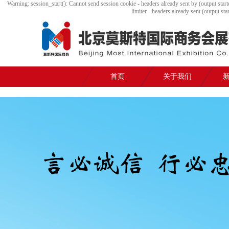
Warning: session_start(): Cannot send session cookie - headers already sent by (output
limiter - headers already sent (outpu
首页
关于我们