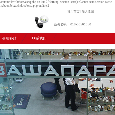
abuomb4xw/htdocs/zxsq.php on line 2 Warning: session_start(): Cannot send session cache
0nmabuomb4xw/htdocs/zxsq.php on line 2
设为首页
|
加入收藏
业务咨询
010-60561650
参展补贴
联系我们