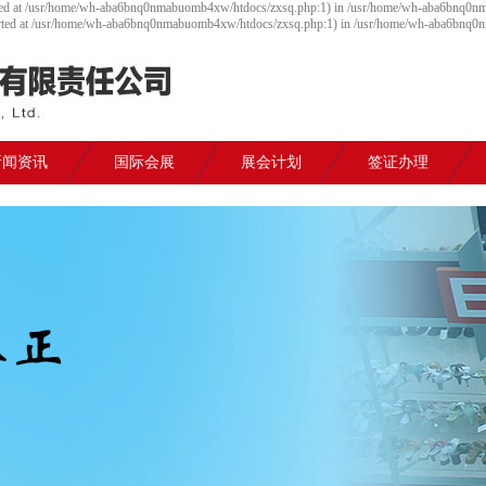
 started at /usr/home/wh-aba6bnq0nmabuomb4xw/htdocs/zxsq.php:1) in /usr/home/wh-aba6bnq0nm
t started at /usr/home/wh-aba6bnq0nmabuomb4xw/htdocs/zxsq.php:1) in /usr/home/wh-aba6bnq
新闻资讯
国际会展
展会计划
签证办理