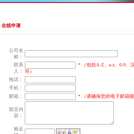
在线申请
公司名
称：
联系
* （包括A-Z、a-z、0-
人：
符）
电话：
手机：
邮箱：
* （请确保您的电子邮箱
留言内
容：
验证